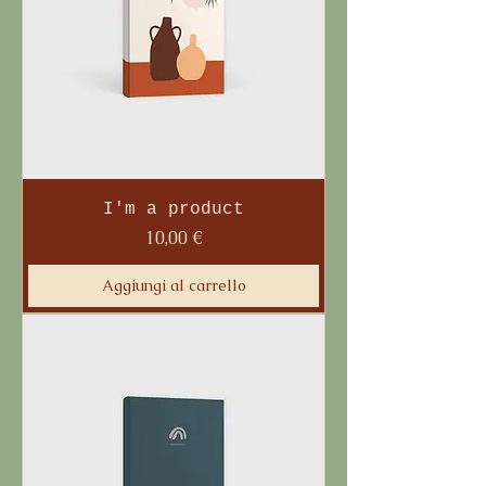
I'm a product
Prezzo
10,00 €
Aggiungi al carrello