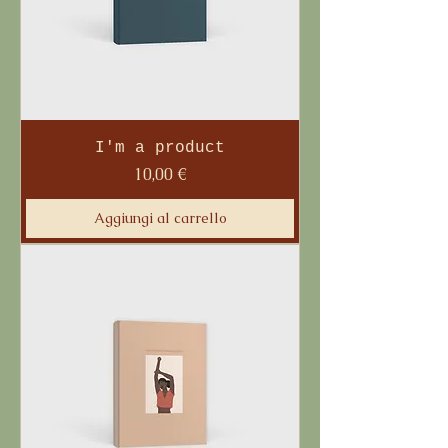
I'm a product
Prezzo
10,00 €
Aggiungi al carrello