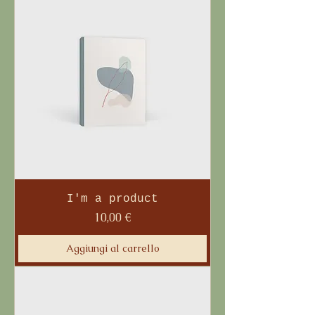
I'm a product
Prezzo
10,00 €
Aggiungi al carrello